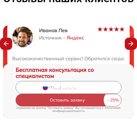
Иванов Лев
Нужна консультация?
Источник –
Яндекс
Закажите бесплатную консультацию
Высококачественный сервис! Обратился сюда с про
Бесплатная консультация со
специалистом
Оставить заявку
Нажимая на кнопку "Оставить заявку" Вы соглашаетесь c
политикой
конфиденциальности