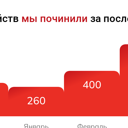
йств
мы починили
за посл
400
260
Январь
Февраль