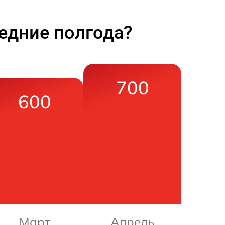
едние полгода?
700
600
Март
Апрель