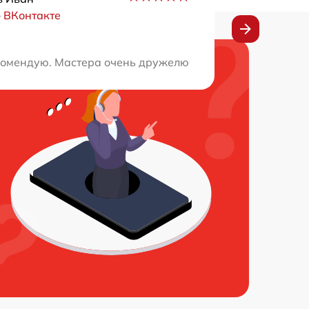
–
ВКонтакте
омпетентными мастерами в других сервисах. Здесь все с
комендую. Мастера очень дружелюбные, обслуживание ка