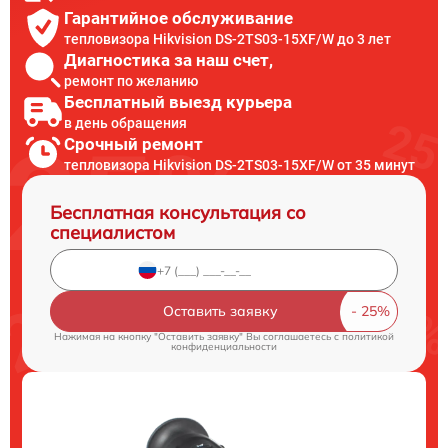
Гарантийное обслуживание
тепловизора Hikvision DS-2TS03-15XF/W до 3 лет
Диагностика за наш счет,
ремонт по желанию
Бесплатный выезд курьера
в день обращения
Срочный ремонт
тепловизора Hikvision DS-2TS03-15XF/W от 35 минут
Бесплатная консультация со
специалистом
Оставить заявку
Нажимая на кнопку "Оставить заявку" Вы соглашаетесь c
политикой
конфиденциальности