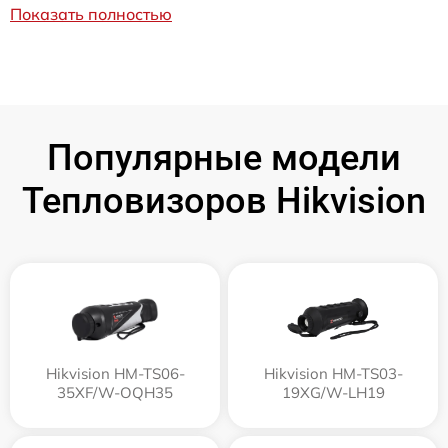
Показать полностью
Популярные модели
Тепловизоров Hikvision
Hikvision HM-TS06-
Hikvision HM-TS03-
35XF/W-OQH35
19XG/W-LH19