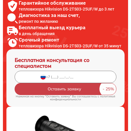
Гарантийное обслуживание
тепловизора Hikvision DS-2TS03-25UF/W до 3 лет
Диагностика за наш счет,
ремонт по желанию
Бесплатный выезд курьера
в день обращения
Срочный ремонт
тепловизора Hikvision DS-2TS03-25UF/W от 35 минут
Бесплатная консультация со
специалистом
Оставить заявку
Нажимая на кнопку "Оставить заявку" Вы соглашаетесь c
политикой
конфиденциальности