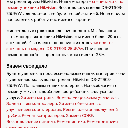
Мы ремонтируем Hikvision. Наши мастера -
специалисты по
ремонту техники Hikvision
. Восстановить модель DS-2TS03-
25UF/W для мастеров не будет новой задачей. На все виды
проведенных работ у нас имеется гарантия.
Минимальные сроки выполнения ремонта. Мы большая
сеть мастерских техники Hikvision. Мы имеем более 20 тыс.
запчастей. И возможно на наших складах
уже имеется
запчасть на модель DS-2TS03-25UF/W
. При заказе
ремонта на сайте - предоставляется скидка -25%.
Знаем свое дело
Будьте уверены в профессионализме наших мастеров - они
с уверенностью выполнят ремонт Hikvision DS-2TS03-
25UF/W. По данным наших мастеров в Новосибирске по
ремонту Hikvision, наиболее востребованы следующие
услуги:
Замена матрицы
,
Замена микросхемы усилителя
,
Замена шим контроллера
,
Замена объективов с
улучшением характеристик
,
Ремонт электронно-лучевой
трубки
,
Ремонт контроллеров
,
Замена CORE
,
Восстановление питания
,
Ремонт оптики
,
Ремонт датчика
синхроимпульсов
.