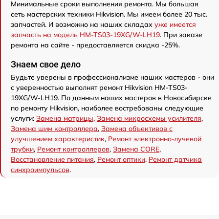
Минимальные сроки выполнения ремонта. Мы большая
сеть мастерских техники Hikvision. Мы имеем более 20 тыс.
запчастей. И возможно на наших складах
уже имеется
запчасть на модель HM-TS03-19XG/W-LH19
. При заказе
ремонта на сайте - предоставляется скидка -25%.
Знаем свое дело
Будьте уверены в профессионализме наших мастеров - они
с уверенностью выполнят ремонт Hikvision HM-TS03-
19XG/W-LH19. По данным наших мастеров в Новосибирске
по ремонту Hikvision, наиболее востребованы следующие
услуги:
Замена матрицы
,
Замена микросхемы усилителя
,
Замена шим контроллера
,
Замена объективов с
улучшением характеристик
,
Ремонт электронно-лучевой
трубки
,
Ремонт контроллеров
,
Замена CORE
,
Восстановление питания
,
Ремонт оптики
,
Ремонт датчика
синхроимпульсов
.