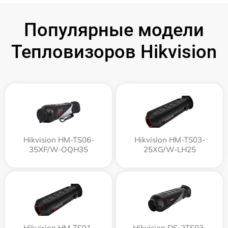
Популярные модели
Тепловизоров Hikvision
Hikvision HM-TS06-
Hikvision HM-TS03-
35XF/W-OQH35
25XG/W-LH25
Hikvision HM-TS01-
Hikvision DS-2TS03-