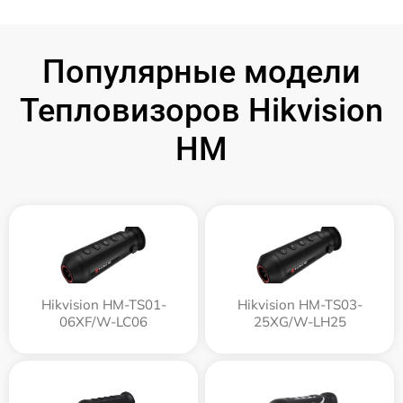
Популярные модели
Тепловизоров Hikvision
HM
Hikvision HM-TS01-
Hikvision HM-TS03-
06XF/W-LC06
25XG/W-LH25