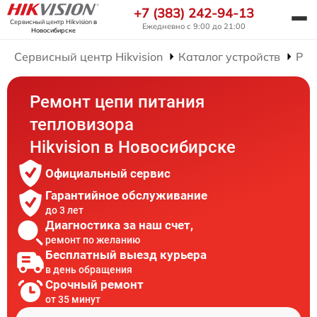
+7 (383) 242-94-13
Сервисный центр Hikvision
в
Ежедневно с 9:00 до 21:00
Новосибирске
Сервисный центр Hikvision
Каталог устройств
Рем
Ремонт цепи питания
тепловизора
Hikvision в Новосибирске
Официальный сервис
Гарантийное обслуживание
до 3 лет
Диагностика за наш счет,
ремонт по желанию
Бесплатный выезд курьера
в день обращения
Срочный ремонт
от 35 минут