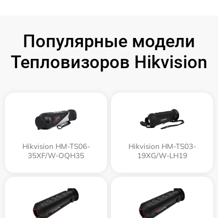
Популярные модели
Тепловизоров Hikvision
Hikvision HM-TS06-
Hikvision HM-TS03-
35XF/W-OQH35
19XG/W-LH19