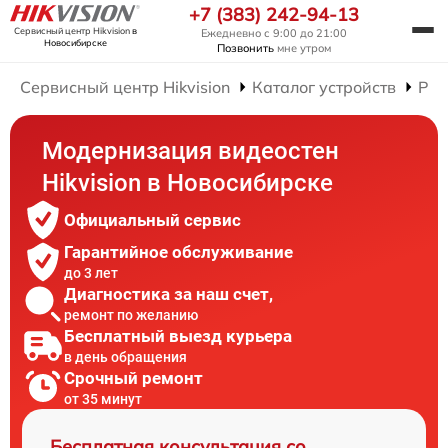
+7 (383) 242-94-13
Сервисный центр Hikvision
в
Ежедневно с 9:00 до 21:00
Новосибирске
Позвонить
мне утром
Сервисный центр Hikvision
Каталог устройств
Рем
Модернизация видеостен
Hikvision в Новосибирске
Официальный сервис
Гарантийное обслуживание
до 3 лет
Диагностика за наш счет,
ремонт по желанию
Бесплатный выезд курьера
в день обращения
Срочный ремонт
от 35 минут
Бесплатная консультация со